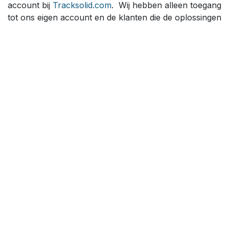
account bij
Tracksolid.com
. Wij hebben alleen toegang
tot ons eigen account en de klanten die de oplossingen
bij ons direct hebben gekocht. Wij verwijzen u dan ook
naar de verkopende partij.
Ik weet niet meer waar ik mijn tracker
gekocht hebt/ mijn leverancier is
verdwenen?
Om deze reden krijgen wij dus veel hulp vragen en
proberen wij iedereen zo goed als mogelijk te helpen
maar omdat wij geen toegang hebben tot uw account
kunnen wij niks doen.
Wat kan ik doen?
Overstap maken naar Miggy?
Waar andere leveranciers dus er niet meer zijn is