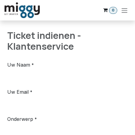
Overslaan naar inhoud
0
Ticket indienen -
Klantenservice
Uw Naam
*
Uw Email
*
Onderwerp
*