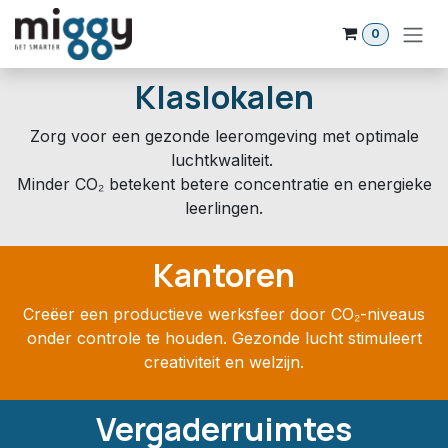
Overslaan naar inhoud
0
Klaslokalen
Zorg voor een gezonde leeromgeving met optimale
luchtkwaliteit.
Minder CO₂ betekent betere concentratie en energieke
leerlingen.
Kantoren
Creëer een productieve werksfeer door CO₂-niveaus
onder controle te houden. Gezonde lucht stimuleert
creativiteit en welzijn.
Vergaderruimtes