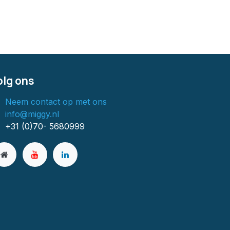
olg ons
Neem contact op met ons
info@miggy.nl
+31 (0)70- 5680999