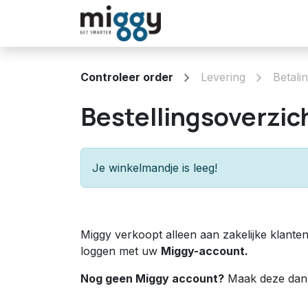
Overslaan naar inhoud
Oplossingen
Winkel
Controleer order
Levering
Betali
Bestellingsoverzic
Je winkelmandje is leeg!
Miggy verkoopt alleen aan zakelijke klanten.
loggen met uw
Miggy-account.
Nog geen Miggy account?
Maak deze dan a