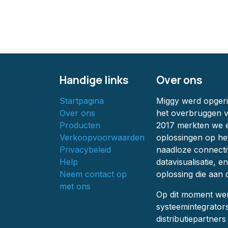
Handige links
Over ons
Startpagina
Miggy werd opgeric
Over ons
het overbruggen v
Producten
2017 merkten we e
Verkoopvoorwaarden
oplossingen op he
Privacybeleid
naadloze connecti
Help
datavisualisatie, 
Neem contact op
oplossing die aan 
met ons
Op dit moment we
systeemintegrator
distributiepartner