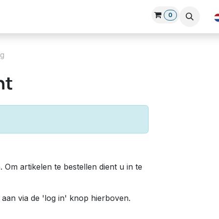
0
Over Ons
Blog
Nieuws
Cursussen
Login-hub
Klan
ng
ht
 Om artikelen te bestellen dient u in te
an via de 'log in' knop hierboven.