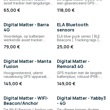
asset tracker met langdurige
een geavanceerd GPS-
batterij levensduur.
trackingapparaat dat
65,00
€
118,00
€
beschikbaar is in
verschillende versies om aan
jouw specifieke behoeften te
voldoen.
Digital Matter - Barra
ELA Bluetooth
4G
sensors
Voordelige, op batterijen
ELA blue puck series | BLE
werkende asset tracker
Beacons | Tracking tags |
(GNSS, Wi-Fi AP MAC adres
RHT | Deur sensors
79,00
€
25,00
€
scanning) voor binnen en
buiten, geschikt voor LTE-
M/NB-IoT-netwerken. Let op
werkt alleen i.c.m de DM
Digital Matter - Manta
Digital Matter -
locatie engine (Edge 4G en
Fusion
Remora3 4G
Core 4G only).
Hoogpresterend, uiterst
GPS-tracker met de langste
nauwkeurig GPS-apparaat
batterijduur, robuust IP68-
voor binnen- en
ontwerp en Bluetooth 5.2-
145,00
€
149,00
€
buitengebruik en Bluetooth®-
gateway.
gateway.
Digital Matter - WIFI-
Digital Matter - Yabby3
Beacon/Anchor
- 4G
De Wi-Fi Beacon / Anchor van
De ultieme binnen-/buiten