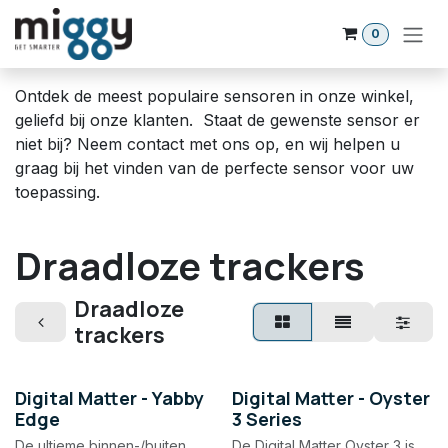
Overslaan naar inhoud
0
Ontdek de meest populaire sensoren in onze winkel,
geliefd bij onze klanten. Staat de gewenste sensor er
niet bij? Neem contact met ons op, en wij helpen u
graag bij het vinden van de perfecte sensor voor uw
toepassing.
Draadloze trackers
Draadloze
trackers
Digital Matter - Yabby
Digital Matter - Oyster
Edge
3 Series
De ultieme binnen-/buiten
De Digital Matter Oyster 3 is