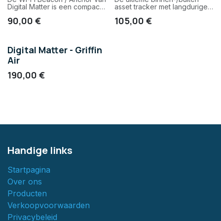
Digital Matter is een compacte
asset tracker met langdurige
en energiezuinige oplossing
batterij levensduur.
90,00
€
105,00
€
om binnen locaties beter in
kaart te brengen. Ideaal voor
situaties waar GPS niet werkt
of onnauwkeurig is, zoals in
Digital Matter - Griffin
gebouwen, magazijnen of
Air
parkeergarages.
190,00
€
Handige links
Startpagina
Over ons
Producten
Verkoopvoorwaarden
Privacybeleid