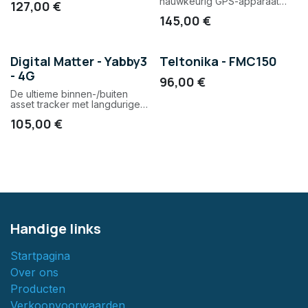
nauwkeurig GPS-apparaat
127,00
€
voor binnen- en
145,00
€
buitengebruik en Bluetooth®-
gateway.
Digital Matter - Yabby3
Teltonika - FMC150
- 4G
96,00
€
De ultieme binnen-/buiten
asset tracker met langdurige
batterij levensduur.
105,00
€
Handige links
Startpagina
Over ons
Producten
Verkoopvoorwaarden