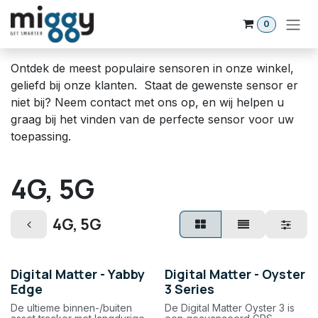
Overslaan naar inhoud
0
Ontdek de meest populaire sensoren in onze winkel,
geliefd bij onze klanten. Staat de gewenste sensor er
niet bij? Neem contact met ons op, en wij helpen u
graag bij het vinden van de perfecte sensor voor uw
toepassing.
4G, 5G
4G, 5G
Digital Matter - Yabby
Digital Matter - Oyster
Edge
3 Series
De ultieme binnen-/buiten
De Digital Matter Oyster 3 is