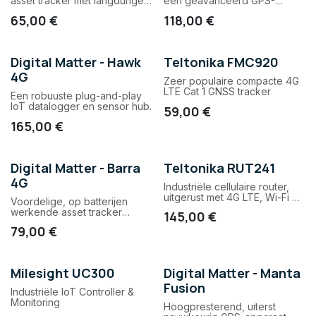
asset tracker met langdurige
een geavanceerd GPS-
batterij levensduur.
trackingapparaat dat
65,00
€
118,00
€
beschikbaar is in
verschillende versies om aan
jouw specifieke behoeften te
voldoen.
Digital Matter - Hawk
Teltonika FMC920
4G
Zeer populaire compacte 4G
LTE Cat 1 GNSS tracker
Een robuuste plug-and-play
IoT datalogger en sensor hub.
59,00
€
165,00
€
Digital Matter - Barra
Teltonika RUT241
4G
Industriële cellulaire router,
uitgerust met 4G LTE, Wi-Fi en
Voordelige, op batterijen
twee Ethernet-poorten
werkende asset tracker
145,00
€
(GNSS, Wi-Fi AP MAC adres
79,00
€
scanning) voor binnen en
buiten, geschikt voor LTE-
M/NB-IoT-netwerken. Let op
werkt alleen i.c.m de DM
Milesight UC300
Digital Matter - Manta
locatie engine (Edge 4G en
Fusion
Core 4G only).
Industriële IoT Controller &
Monitoring
Hoogpresterend, uiterst