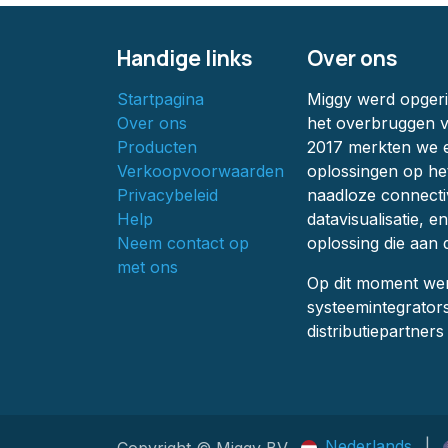
Handige links
Over ons
Startpagina
Miggy werd opgeric
Over ons
het overbruggen v
Producten
2017 merkten we e
Verkoopvoorwaarden
oplossingen op he
Privacybeleid
naadloze connecti
Help
datavisualisatie, 
Neem contact op
oplossing die aan 
met ons
Op dit moment we
systeemintegrator
distributiepartner
Nederlands
|