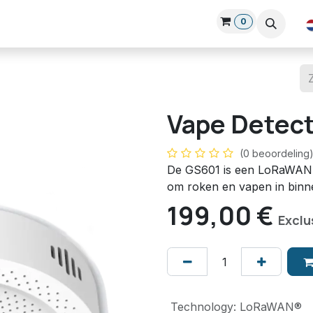
0
Over Ons
Blog
Nieuws
Cursussen
Login-hub
Klan
Vape Detec
(0 beoordeling
De GS601 is een LoRaWAN Va
om roken en vapen in binne
199,00
€
Exclu
Technology
:
LoRaWAN®