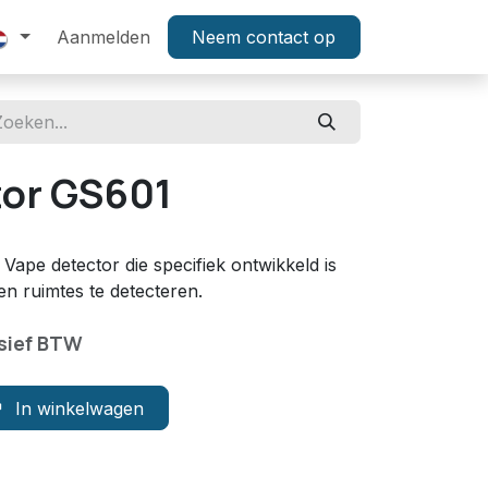
tenservice
Aanmelden
Technologie
Neem contact op
Activatie
Aanbieding
tor GS601
)
pe detector die specifiek ontwikkeld is
n ruimtes te detecteren.
sief BTW
In winkelwagen