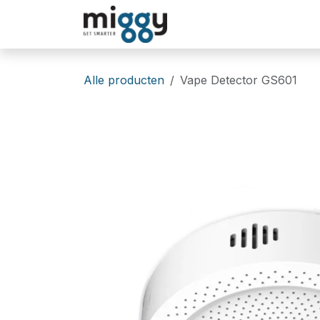
Overslaan naar inhoud
Oplossingen
Winkel
Alle producten
Vape Detector GS601