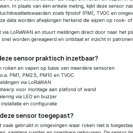
maken. In plaats van één enkele meting, kijkt deze sensor na
luchtkwaliteitswaarden zoals fijnstof (PM), TVOC en omgev
ze data worden afwijkingen herkend die wijzen op rook- o
via LoRaWAN en stuurt meldingen direct door naar het pl
 snel worden gereageerd en ontstaat er inzicht in patrone
eze sensor praktisch inzetbaar?
an roken en vapen op basis van meerdere sensoren
 o.a. PM1, PM2.5, PM10 en TVOC
meldingen via LoRaWAN
twerp voor montage aan plafond of wand
alering via LED en buzzer
nstallatie en configuratie
 deze sensor toegepast?
vaak gebruikt in omgevingen waar roken niet is toegestaa
en, sanitaire ruimtes en openbare gebouwen. De sensor hel