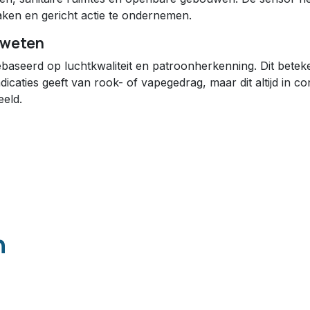
maken en gericht actie te ondernemen.
 weten
gebaseerd op luchtkwaliteit en patroonherkenning. Dit betek
dicaties geeft van rook- of vapegedrag, maar dit altijd in c
eld.
n