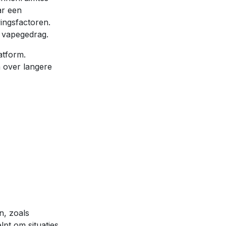
ar een
ingsfactoren.
f vapegedrag.
atform.
n over langere
n, zoals
pt om situaties