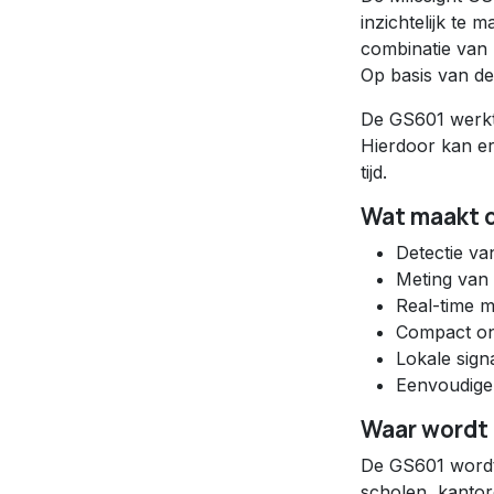
inzichtelijk te 
combinatie van 
Op basis van de
De GS601 werkt 
Hierdoor kan er
tijd.
Wat maakt d
Detectie v
Meting van
Real-time 
Compact on
Lokale sign
Eenvoudige i
Waar wordt
De GS601 wordt 
scholen, kantor