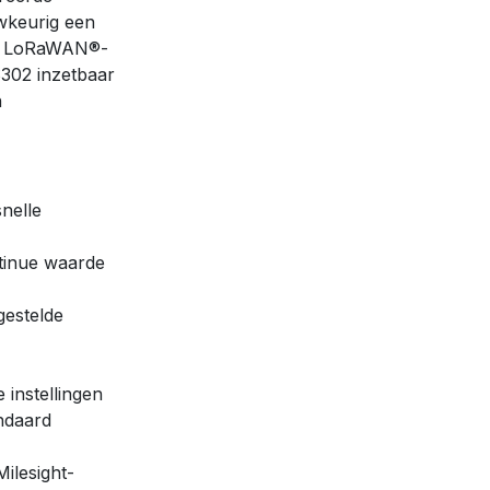
wkeurig een
het LoRaWAN®-
302 inzetbaar
n
nelle
ntinue waarde
gestelde
 instellingen
ndaard
Milesight-