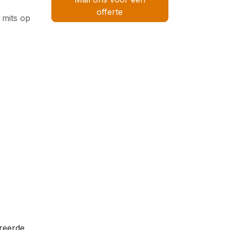
offerte
 mits op
reerde