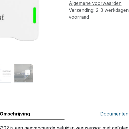
Algemene voorwaarden
Verzending: 2-3 werkdagen
voorraad
Omschrijving
Documenten
S302 is een geavanceerde geluidsniveausensor met geïnteg