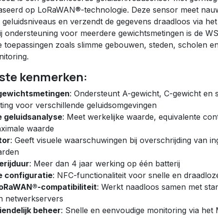
aseerd op LoRaWAN®-technologie. Deze sensor meet nau
n geluidsniveaus en verzendt de gegevens draadloos via 
ij ondersteuning voor meerdere gewichtsmetingen is de WS
e toepassingen zoals slimme gebouwen, steden, scholen e
itoring.
kste kenmerken:
gewichtsmetingen
: Ondersteunt A-gewicht, C-gewicht en s
ing voor verschillende geluidsomgevingen
e geluidsanalyse
: Meet werkelijke waarde, equivalente co
aximale waarde
tor
: Geeft visuele waarschuwingen bij overschrijding van in
arden
erijduur
: Meer dan 4 jaar werking op één batterij
 configuratie
: NFC-functionaliteit voor snelle en draadloze
LoRaWAN®-compatibiliteit
: Werkt naadloos samen met sta
n netwerkservers
iendelijk beheer
: Snelle en eenvoudige monitoring via het 