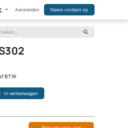
tenservice
Aanmelden
Technologie
Neem contact op
Activatie
Aanbieding
WS302
)
ef BTW
In winkelwagen
Mail ons voor een