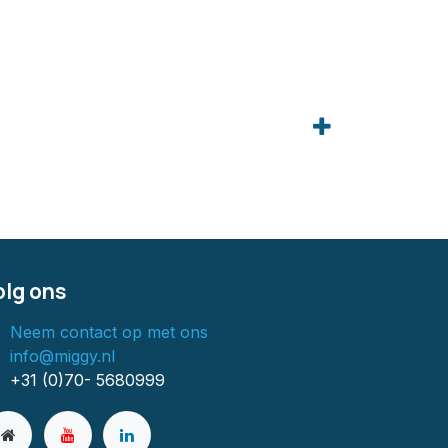
olg ons
Neem contact op met ons
info@miggy.nl
+31 (0)70- 5680999