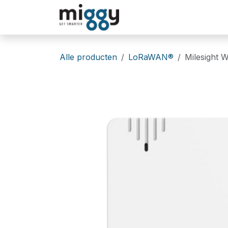
Overslaan naar inhoud
Oplossingen
Winkel
Alle producten
LoRaWAN®
Milesight 