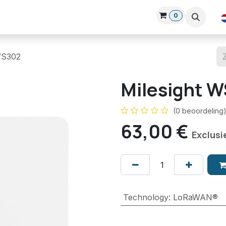
0
Over Ons
Blog
Nieuws
Cursussen
Login-hub
Klan
WS302
Milesight 
(0 beoordeling
63,00
€
Exclusi
Technology
:
LoRaWAN®