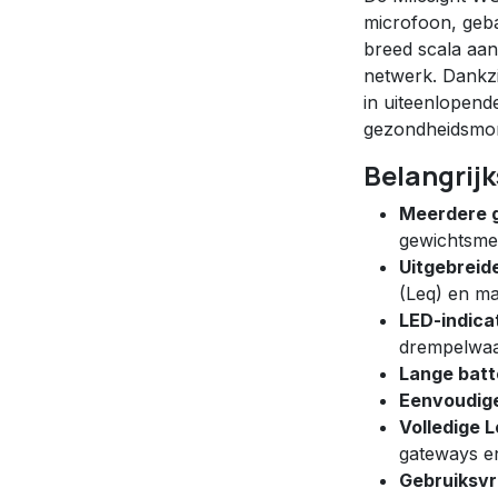
microfoon, geb
breed scala aa
netwerk. Dankz
in uiteenlopend
gezondheidsmon
Belangrij
Meerdere 
gewichtsmet
Uitgebreid
(Leq) en m
LED-indica
drempelwa
Lange batt
Eenvoudige
Volledige 
gateways e
Gebruiksvr