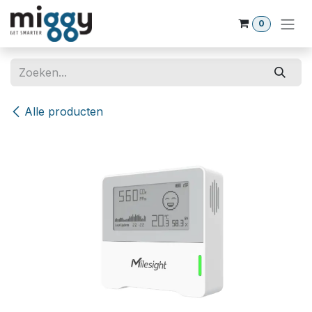
Overslaan naar inhoud
0
Alle producten