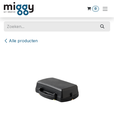
Overslaan naar inhoud
0
Alle producten