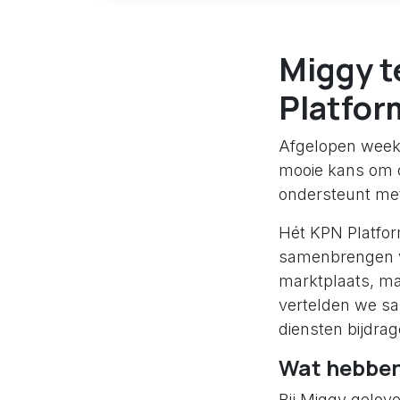
Miggy t
Platfor
Afgelopen week 
mooie kans om o
ondersteunt met
Hét KPN Platform
samenbrengen va
marktplaats, ma
vertelden we sa
diensten bijdrag
Wat hebben
Bij Miggy gelov