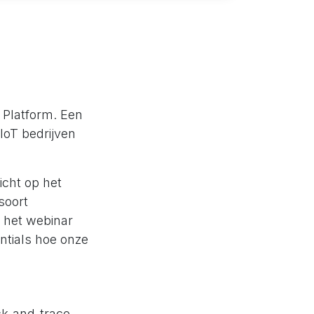
 Platform. Een
IoT bedrijven
icht op het
soort
s het webinar
ntials hoe onze
ck-and-trace,