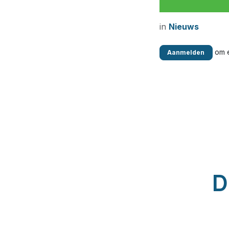
in
Nieuws
om e
Aanmelden
D