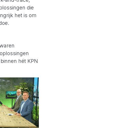
plossingen die
grijk het is om
doe.
 waren
 oplossingen
s binnen hét KPN