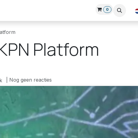
0
Over Ons
Blog
Nieuws
Cursussen
Login-hub
Klan
atform
KPN Platform
| Nog geen reacties
k